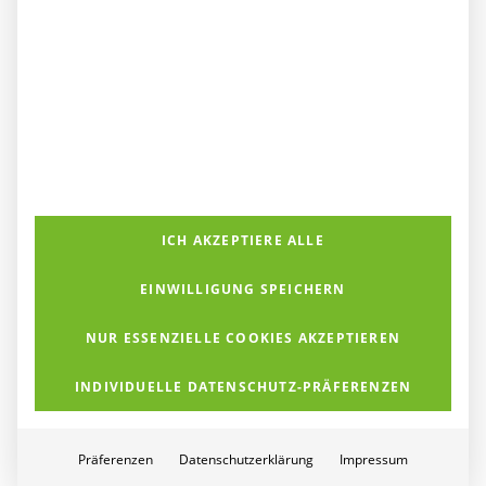
ICH AKZEPTIERE ALLE
K&K Networks engagiert
EINWILLIGUNG SPEICHERN
sich auch dieses Jahr bei
der Champions Gala in
NUR ESSENZIELLE COOKIES AKZEPTIEREN
Unna
INDIVIDUELLE DATENSCHUTZ-PRÄFERENZEN
Mit über 600 Gästen war die Erich-Göpfert-
Stadthalle in Unna zur 13. Champions Gala am…
Präferenzen
Datenschutzerklärung
Impressum