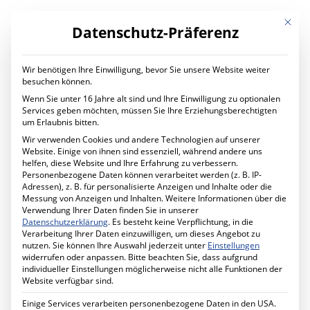
Mit die
Datenschutz-Präferenz
Wir benötigen Ihre Einwilligung, bevor Sie unsere Website weiter
LEISTUNGEN
besuchen können.
Digital Transformation
Wenn Sie unter 16 Jahre alt sind und Ihre Einwilligung zu optionalen
Digitaler Wandel im Unternehmen
Services geben möchten, müssen Sie Ihre Erziehungsberechtigten
Ihr Projekt mit uns
um Erlaubnis bitten.
IT Services
Wir verwenden Cookies und andere Technologien auf unserer
Planung und Betrieb
Website. Einige von ihnen sind essenziell, während andere uns
IT Managed Services
helfen, diese Website und Ihre Erfahrung zu verbessern.
Ihr Projekt mit uns
Veranstaltung
Personenbezogene Daten können verarbeitet werden (z. B. IP-
Cyber Security
Adressen), z. B. für personalisierte Anzeigen und Inhalte oder die
Mehr Sicherheit für Ihr Unternehmen
Messung von Anzeigen und Inhalten.
Weitere Informationen über die
Förderprogramm MID-Digitale Sicherheit
Verwendung Ihrer Daten finden Sie in unserer
Ihr Projekt mit uns
Datenschutzerklärung
.
Es besteht keine Verpflichtung, in die
Schule Digital
Verarbeitung Ihrer Daten einzuwilligen, um dieses Angebot zu
Unterricht digital gestalten
nutzen.
Sie können Ihre Auswahl jederzeit unter
Einstellungen
Ihr Projekt mit uns
widerrufen oder anpassen.
Bitte beachten Sie, dass aufgrund
Cabling Solutions
individueller Einstellungen möglicherweise nicht alle Funktionen der
Strukturierte Verkabelung im Gebäude
Website verfügbar sind.
Ihr Projekt mit uns
Datenschutz
Einige Services verarbeiten personenbezogene Daten in den USA.