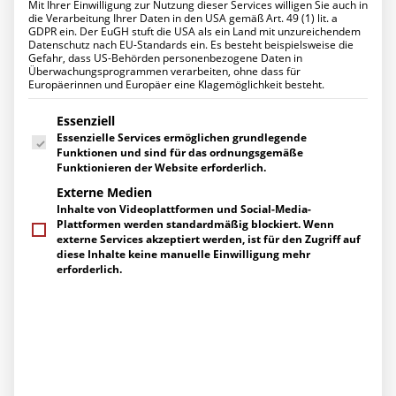
Mit Ihrer Einwilligung zur Nutzung dieser Services willigen Sie auch in
Datenschutz für Ihr Unternehmen
Startseite
Posts Tagged "Veranstaltung"
(
Page 2
)
die Verarbeitung Ihrer Daten in den USA gemäß Art. 49 (1) lit. a
Ihr Projekt mit uns
GDPR ein. Der EuGH stuft die USA als ein Land mit unzureichendem
UNTERNEHMEN
Datenschutz nach EU-Standards ein. Es besteht beispielsweise die
Über uns
Gefahr, dass US-Behörden personenbezogene Daten in
Management
Überwachungsprogrammen verarbeiten, ohne dass für
Europäerinnen und Europäer eine Klagemöglichkeit besteht.
Ihre Ansprechpartner
Engagement
Es folgt eine Liste der Service-Gruppen, für die eine Einwilligung erte
Zertifizierungen
Essenziell
Herstellerpartner
Essenzielle Services ermöglichen grundlegende
Referenzen
Funktionen und sind für das ordnungsgemäße
KARRIERE
Funktionieren der Website erforderlich.
Arbeiten bei uns
Externe Medien
Stellenangebote
Inhalte von Videoplattformen und Social-Media-
Ausbildung
Plattformen werden standardmäßig blockiert. Wenn
AKTUELLES
externe Services akzeptiert werden, ist für den Zugriff auf
News
diese Inhalte keine manuelle Einwilligung mehr
Events
erforderlich.
Pressemitteilungen
Berichte über uns
SERVICE
Supportanfragen
Gespräch vereinbaren
Kontakt / Wegbeschreibung
Newsletter-Abo
Downloads