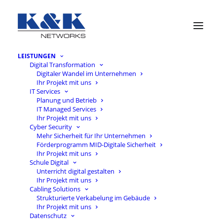
LEISTUNGEN
Digital Transformation
Digitaler Wandel im Unternehmen
Ihr Projekt mit uns
IT Services
Wir
sind
Ihr
Partner
Planung und Betrieb
für
Digitalisierung
IT Managed Services
Ihr Projekt mit uns
und
IT
Cyber Security
Mehr Sicherheit für Ihr Unternehmen
im
Mittelstand.
Förderprogramm MID-Digitale Sicherheit
Ihr Projekt mit uns
Schule Digital
Unterricht digital gestalten
Andreas Tracz,
Ihr Projekt mit uns
Geschäftsführer der
Cabling Solutions
Strukturierte Verkabelung im Gebäude
K&K Networks
Ihr Projekt mit uns
Datenschutz