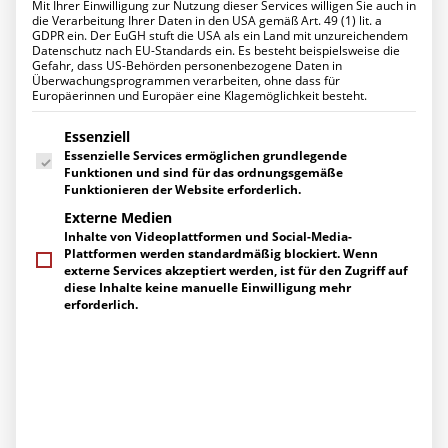
Mit Ihrer Einwilligung zur Nutzung dieser Services willigen Sie auch in
Datenschutz für Ihr Unternehmen
die Verarbeitung Ihrer Daten in den USA gemäß Art. 49 (1) lit. a
Ihr Projekt mit uns
GDPR ein. Der EuGH stuft die USA als ein Land mit unzureichendem
UNTERNEHMEN
Datenschutz nach EU-Standards ein. Es besteht beispielsweise die
Über uns
Gefahr, dass US-Behörden personenbezogene Daten in
Stimmungsvolle Adventsfeier
Management
Überwachungsprogrammen verarbeiten, ohne dass für
Europäerinnen und Europäer eine Klagemöglichkeit besteht.
Ihre Ansprechpartner
mit Kunden von K&K-
Engagement
Es folgt eine Liste der Service-Gruppen, für die eine Einwilligung erte
Zertifizierungen
Essenziell
Networks
Herstellerpartner
Essenzielle Services ermöglichen grundlegende
Referenzen
Funktionen und sind für das ordnungsgemäße
KARRIERE
21. DEZEMBER 2023
|
UNTER
AKTUELLES / NEUIGKEITEN
,
EVENTS
Funktionieren der Website erforderlich.
ARCHIV
|
VON
K&K NETWORKS
Arbeiten bei uns
Externe Medien
Stellenangebote
Inhalte von Videoplattformen und Social-Media-
Ausbildung
Auch dieses Jahr wieder hat sich K&K Networks mit einer
Plattformen werden standardmäßig blockiert. Wenn
AKTUELLES
adventlichen Feier für die gute Zusammenarbeit bei
externe Services akzeptiert werden, ist für den Zugriff auf
News
diese Inhalte keine manuelle Einwilligung mehr
seinen Kunden bedankt. Zahlreiche Kunden sind mit
Events
erforderlich.
Pressemitteilungen
ihren Familien der Einladung des IT-Dienstleisters zu
Berichte über uns
einem schönen vorweihnachtlichen Erlebnis gefolgt. Und
SERVICE
haben ebenso gerne auch die Möglichkeit genutzt, einen
Supportanfragen
Tannenbaum in einer Schonung selber zu schlagen und
Gespräch vereinbaren
anschließend in einer gemütlichen Scheune gemeinsam
Kontakt / Wegbeschreibung
Newsletter-Abo
die adventliche Stimmung zu genießen.
Downloads