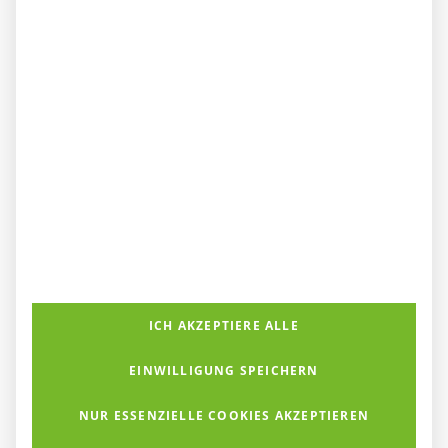
niemandem langweilig.
Die Veranstaltung bot nicht nur eine romantische Atmosphäre
und Spaß für die ganze Familie, sondern auch Köstlichkeiten für
das leibliche Wohl. Eine kleine Weihnachtsausstellung mit
lokaler Handwerkskunst und festliche Dekorationen rundete
das Ganz perfekt ab ließ die anstehenden Weihnachtstage
noch ein Stück näherrücken.
Das gelungene Event macht jetzt schon Vorfreude auf die
nächste Tannenbaum-Aktion im Jahre 2024.
ICH AKZEPTIERE ALLE
EINWILLIGUNG SPEICHERN
NUR ESSENZIELLE COOKIES AKZEPTIEREN