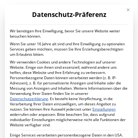
Mit die
Datenschutz-Präferenz
Wir benötigen Ihre Einwilligung, bevor Sie unsere Website weiter
LEISTUNGEN
besuchen können.
Digital Transformation
Wenn Sie unter 16 Jahre alt sind und Ihre Einwilligung zu optionalen
Digitaler Wandel im Unternehmen
Services geben möchten, müssen Sie Ihre Erziehungsberechtigten
Ihr Projekt mit uns
um Erlaubnis bitten.
IT Services
Wir verwenden Cookies und andere Technologien auf unserer
Planung und Betrieb
Website. Einige von ihnen sind essenziell, während andere uns
IT Managed Services
helfen, diese Website und Ihre Erfahrung zu verbessern.
Ihr Projekt mit uns
Personenbezogene Daten können verarbeitet werden (z. B. IP-
Cyber Security
Adressen), z. B. für personalisierte Anzeigen und Inhalte oder die
Mehr Sicherheit für Ihr Unternehmen
Messung von Anzeigen und Inhalten.
Weitere Informationen über die
Förderprogramm MID-Digitale Sicherheit
Verwendung Ihrer Daten finden Sie in unserer
Ihr Projekt mit uns
Datenschutzerklärung
.
Es besteht keine Verpflichtung, in die
Schule Digital
Verarbeitung Ihrer Daten einzuwilligen, um dieses Angebot zu
Unterricht digital gestalten
nutzen.
Sie können Ihre Auswahl jederzeit unter
Einstellungen
Ihr Projekt mit uns
widerrufen oder anpassen.
Bitte beachten Sie, dass aufgrund
Cabling Solutions
individueller Einstellungen möglicherweise nicht alle Funktionen der
Strukturierte Verkabelung im Gebäude
Website verfügbar sind.
Ihr Projekt mit uns
Datenschutz
Einige Services verarbeiten personenbezogene Daten in den USA.