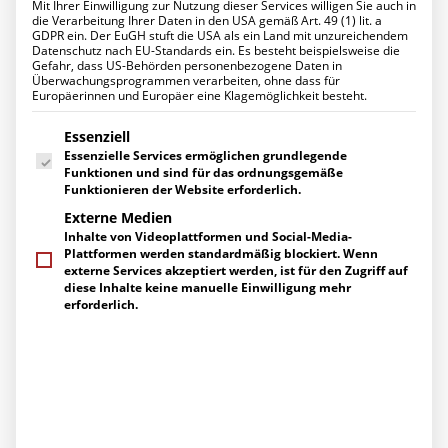
Mit Ihrer Einwilligung zur Nutzung dieser Services willigen Sie auch in
Datenschutz für Ihr Unternehmen
die Verarbeitung Ihrer Daten in den USA gemäß Art. 49 (1) lit. a
Ihr Projekt mit uns
GDPR ein. Der EuGH stuft die USA als ein Land mit unzureichendem
UNTERNEHMEN
Datenschutz nach EU-Standards ein. Es besteht beispielsweise die
Über uns
Gefahr, dass US-Behörden personenbezogene Daten in
K&K Business-Frückstück zu
Management
Überwachungsprogrammen verarbeiten, ohne dass für
Europäerinnen und Europäer eine Klagemöglichkeit besteht.
Ihre Ansprechpartner
IT-Security am 30.11.2023 in
Engagement
Es folgt eine Liste der Service-Gruppen, für die eine Einwilligung erte
Zertifizierungen
Essenziell
Schwerte
Herstellerpartner
Essenzielle Services ermöglichen grundlegende
Referenzen
Funktionen und sind für das ordnungsgemäße
KARRIERE
10. NOVEMBER 2023
|
UNTER
SECURITY
,
EVENTS ARCHIV
|
VON
Funktionieren der Website erforderlich.
K&K NETWORKS
Arbeiten bei uns
Externe Medien
Stellenangebote
Inhalte von Videoplattformen und Social-Media-
Ausbildung
Wie wichtig das Thema IT-Security ist, sehen wir aktuell
Plattformen werden standardmäßig blockiert. Wenn
AKTUELLES
in unserem direkten regionalen Umfeld. Durch einen
externe Services akzeptiert werden, ist für den Zugriff auf
News
diese Inhalte keine manuelle Einwilligung mehr
Hackerangriff mit einem Erpressungstrojaner am 30.
Events
erforderlich.
Pressemitteilungen
Oktober 2023 mussten die IT-Systeme von 72 Kommunen
Berichte über uns
in fünf Kreisen Südwestfalens komplett abgeschaltet
SERVICE
werden. Auch heute – knapp zwei Wochen später – sind
Supportanfragen
Meldestellen, Kfz-Zulassungsstellen und andere wichtige
Gespräch vereinbaren
Behörden nicht arbeitsfähig.
Wann genau die Systeme
Kontakt / Wegbeschreibung
Newsletter-Abo
wieder hochgefahren werden können und wieder
Downloads
einsatzfähig sind, ist aktuell noch nicht klar.