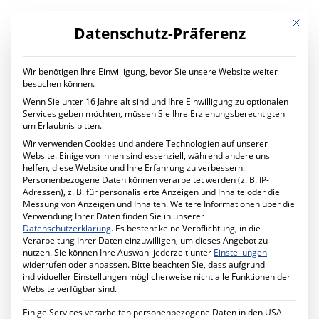
Mit die
Datenschutz-Präferenz
Wir benötigen Ihre Einwilligung, bevor Sie unsere Website weiter
LEISTUNGEN
besuchen können.
Digital Transformation
Wenn Sie unter 16 Jahre alt sind und Ihre Einwilligung zu optionalen
Digitaler Wandel im Unternehmen
Services geben möchten, müssen Sie Ihre Erziehungsberechtigten
Ihr Projekt mit uns
um Erlaubnis bitten.
IT Services
Wir verwenden Cookies und andere Technologien auf unserer
Planung und Betrieb
Website. Einige von ihnen sind essenziell, während andere uns
IT Managed Services
helfen, diese Website und Ihre Erfahrung zu verbessern.
Ihr Projekt mit uns
Personenbezogene Daten können verarbeitet werden (z. B. IP-
Cyber Security
Adressen), z. B. für personalisierte Anzeigen und Inhalte oder die
Mehr Sicherheit für Ihr Unternehmen
Messung von Anzeigen und Inhalten.
Weitere Informationen über die
Förderprogramm MID-Digitale Sicherheit
Verwendung Ihrer Daten finden Sie in unserer
Ihr Projekt mit uns
Datenschutzerklärung
.
Es besteht keine Verpflichtung, in die
Schule Digital
Verarbeitung Ihrer Daten einzuwilligen, um dieses Angebot zu
Unterricht digital gestalten
nutzen.
Sie können Ihre Auswahl jederzeit unter
Einstellungen
Ihr Projekt mit uns
widerrufen oder anpassen.
Bitte beachten Sie, dass aufgrund
Cabling Solutions
individueller Einstellungen möglicherweise nicht alle Funktionen der
Strukturierte Verkabelung im Gebäude
Website verfügbar sind.
Ihr Projekt mit uns
Datenschutz
Einige Services verarbeiten personenbezogene Daten in den USA.