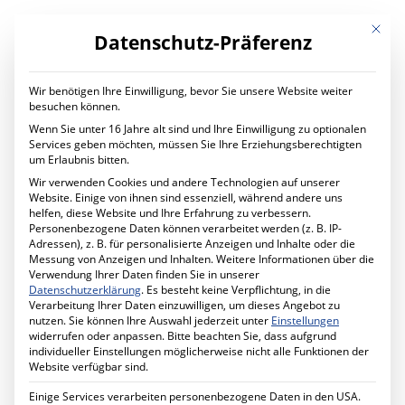
Mit die
Datenschutz-Präferenz
Wir benötigen Ihre Einwilligung, bevor Sie unsere Website weiter
LEISTUNGEN
besuchen können.
Digital Transformation
Wenn Sie unter 16 Jahre alt sind und Ihre Einwilligung zu optionalen
Digitaler Wandel im Unternehmen
Services geben möchten, müssen Sie Ihre Erziehungsberechtigten
Ihr Projekt mit uns
um Erlaubnis bitten.
IT Services
Wir verwenden Cookies und andere Technologien auf unserer
Planung und Betrieb
Website. Einige von ihnen sind essenziell, während andere uns
IT Managed Services
helfen, diese Website und Ihre Erfahrung zu verbessern.
Ihr Projekt mit uns
Personenbezogene Daten können verarbeitet werden (z. B. IP-
Cyber Security
Adressen), z. B. für personalisierte Anzeigen und Inhalte oder die
Mehr Sicherheit für Ihr Unternehmen
Messung von Anzeigen und Inhalten.
Weitere Informationen über die
Förderprogramm MID-Digitale Sicherheit
Verwendung Ihrer Daten finden Sie in unserer
Ihr Projekt mit uns
Leistungen
Datenschutzerklärung
.
Es besteht keine Verpflichtung, in die
Schule Digital
Verarbeitung Ihrer Daten einzuwilligen, um dieses Angebot zu
Unterricht digital gestalten
nutzen.
Sie können Ihre Auswahl jederzeit unter
Einstellungen
Ihr Projekt mit uns
widerrufen oder anpassen.
Bitte beachten Sie, dass aufgrund
Cabling Solutions
individueller Einstellungen möglicherweise nicht alle Funktionen der
Strukturierte Verkabelung im Gebäude
Website verfügbar sind.
Ihr Projekt mit uns
Datenschutz
Einige Services verarbeiten personenbezogene Daten in den USA.