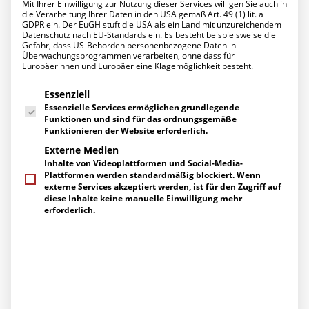
Mit Ihrer Einwilligung zur Nutzung dieser Services willigen Sie auch in
Datenschutz für Ihr Unternehmen
die Verarbeitung Ihrer Daten in den USA gemäß Art. 49 (1) lit. a
Ihr Projekt mit uns
GDPR ein. Der EuGH stuft die USA als ein Land mit unzureichendem
UNTERNEHMEN
Datenschutz nach EU-Standards ein. Es besteht beispielsweise die
Über uns
Gefahr, dass US-Behörden personenbezogene Daten in
Management
Überwachungsprogrammen verarbeiten, ohne dass für
Europäerinnen und Europäer eine Klagemöglichkeit besteht.
Ihre Ansprechpartner
Engagement
Es folgt eine Liste der Service-Gruppen, für die eine Einwilligung erte
Zertifizierungen
Essenziell
Startseite
Archiv der Kategorie "Leistungen"
Herstellerpartner
Essenzielle Services ermöglichen grundlegende
Referenzen
Funktionen und sind für das ordnungsgemäße
KARRIERE
Funktionieren der Website erforderlich.
Arbeiten bei uns
Externe Medien
Stellenangebote
Inhalte von Videoplattformen und Social-Media-
Ausbildung
Plattformen werden standardmäßig blockiert. Wenn
AKTUELLES
externe Services akzeptiert werden, ist für den Zugriff auf
News
diese Inhalte keine manuelle Einwilligung mehr
Events
erforderlich.
Förderprogramm MID-
Pressemitteilungen
Berichte über uns
Digitale Sicherheit
SERVICE
Supportanfragen
Gespräch vereinbaren
Kontakt / Wegbeschreibung
Newsletter-Abo
Downloads
von K&K Networks