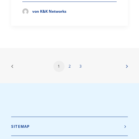
von K&K Networks
1
2
3
SITEMAP