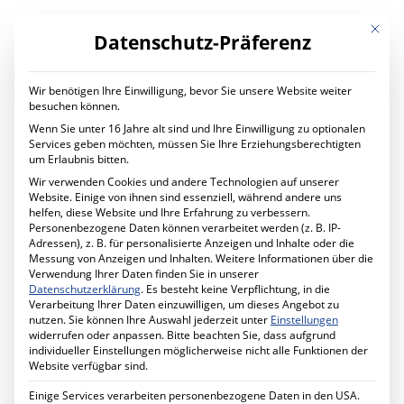
Mit die
Datenschutz-Präferenz
Wir benötigen Ihre Einwilligung, bevor Sie unsere Website weiter
LEISTUNGEN
besuchen können.
Digital Transformation
Wenn Sie unter 16 Jahre alt sind und Ihre Einwilligung zu optionalen
Digitaler Wandel im Unternehmen
Services geben möchten, müssen Sie Ihre Erziehungsberechtigten
Ihr Projekt mit uns
um Erlaubnis bitten.
IT Services
Wir verwenden Cookies und andere Technologien auf unserer
Planung und Betrieb
Website. Einige von ihnen sind essenziell, während andere uns
IT Managed Services
helfen, diese Website und Ihre Erfahrung zu verbessern.
Ihr Projekt mit uns
Personenbezogene Daten können verarbeitet werden (z. B. IP-
Cyber Security
Adressen), z. B. für personalisierte Anzeigen und Inhalte oder die
Mehr Sicherheit für Ihr Unternehmen
Messung von Anzeigen und Inhalten.
Weitere Informationen über die
Förderprogramm MID-Digitale Sicherheit
Verwendung Ihrer Daten finden Sie in unserer
Ihr Projekt mit uns
Datenschutzerklärung
.
Es besteht keine Verpflichtung, in die
Schule Digital
Verarbeitung Ihrer Daten einzuwilligen, um dieses Angebot zu
Unterricht digital gestalten
nutzen.
Sie können Ihre Auswahl jederzeit unter
Einstellungen
Ihr Projekt mit uns
widerrufen oder anpassen.
Bitte beachten Sie, dass aufgrund
Cabling Solutions
individueller Einstellungen möglicherweise nicht alle Funktionen der
Strukturierte Verkabelung im Gebäude
Website verfügbar sind.
Ihr Projekt mit uns
Datenschutz
Einige Services verarbeiten personenbezogene Daten in den USA.