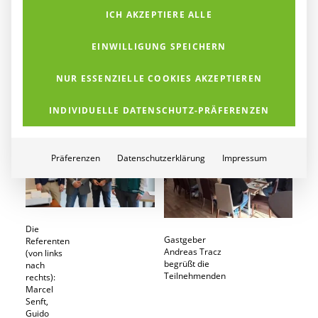
Das genaue Datum wird rechtzeitig bekanntgegeben.
ICH AKZEPTIERE ALLE
Sie möchten beim nächsten K&K Business-Frühstück
EINWILLIGUNG SPEICHERN
gerne dabei sein?
Dann senden Sie einfach eine kurze E-Mail an
events@kuk-
NUR ESSENZIELLE COOKIES AKZEPTIEREN
networks.de
und wir halten Sie gerne auf dem Laufenden.
INDIVIDUELLE DATENSCHUTZ-PRÄFERENZEN
Präferenzen
Datenschutzerklärung
Impressum
Die
Gastgeber
Referenten
Andreas Tracz
(von links
begrüßt die
nach
Teilnehmenden
rechts):
Marcel
Senft,
Guido