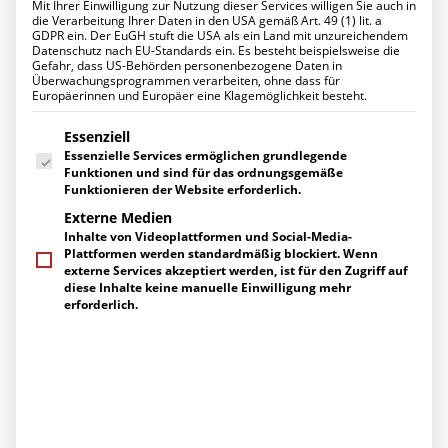
Mit Ihrer Einwilligung zur Nutzung dieser Services willigen Sie auch in
Datenschutz für Ihr Unternehmen
die Verarbeitung Ihrer Daten in den USA gemäß Art. 49 (1) lit. a
Ihr Projekt mit uns
GDPR ein. Der EuGH stuft die USA als ein Land mit unzureichendem
UNTERNEHMEN
Datenschutz nach EU-Standards ein. Es besteht beispielsweise die
Über uns
Gefahr, dass US-Behörden personenbezogene Daten in
K&K Business-Frühstück am
Management
Überwachungsprogrammen verarbeiten, ohne dass für
Europäerinnen und Europäer eine Klagemöglichkeit besteht.
Ihre Ansprechpartner
10.03.2026 – volles Haus im
Engagement
Es folgt eine Liste der Service-Gruppen, für die eine Einwilligung erte
Zertifizierungen
Essenziell
Freischütz
Herstellerpartner
Essenzielle Services ermöglichen grundlegende
Referenzen
Funktionen und sind für das ordnungsgemäße
KARRIERE
11. MÄRZ 2026
|
UNTER
IT SECURITY
,
NIS2
,
AKTUELLES /
Funktionieren der Website erforderlich.
NEUIGKEITEN
,
PRESSEMITTEILUNGEN
,
EVENTS
|
VON
K&K NETWORKS
Arbeiten bei uns
Externe Medien
Stellenangebote
Inhalte von Videoplattformen und Social-Media-
Ausbildung
Am 10. März 2026 war der Raum prall gefüllt – K&K Networks
Plattformen werden standardmäßig blockiert. Wenn
AKTUELLES
konnte wieder einmal zahlreiche Gäste zum
K&K Business
externe Services akzeptiert werden, ist für den Zugriff auf
News
diese Inhalte keine manuelle Einwilligung mehr
Frühstück
im Freischütz in Schwerte begrüßen. Wie gewohnt
Events
erforderlich.
Pressemitteilungen
fand die Veranstaltung in einer
einer angenehmen und
Berichte über uns
persönlichen Atmosphäre
statt – genau das richtige Umfeld
SERVICE
für
intensive Gespräche, wertvollen Erfahrungsaustausch
Supportanfragen
und den direkten Dialog mit unseren Expertinnen und
Gespräch vereinbaren
Experten.
Kontakt / Wegbeschreibung
Newsletter-Abo
Downloads
Bei frischem Kaffee, Saft, leckeren Brötchen und guter