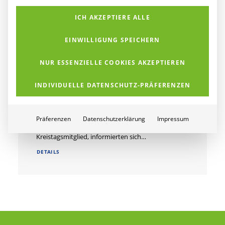
DETAILS
ICH AKZEPTIERE ALLE
EINWILLIGUNG SPEICHERN
NUR ESSENZIELLE COOKIES AKZEPTIEREN
11. April 2025
Politischer Besuch bei K&K
INDIVIDUELLE DATENSCHUTZ-PRÄFERENZEN
Networks: Digitalisierung, KI und
Cyber Security im Fokus
Mario Löhr, Landrat des Kreises Unna, und
Präferenzen
Datenschutzerklärung
Impressum
Hartmut Ganzke, Landtagsabgeordneter und
Kreistagsmitglied, informierten sich…
DETAILS