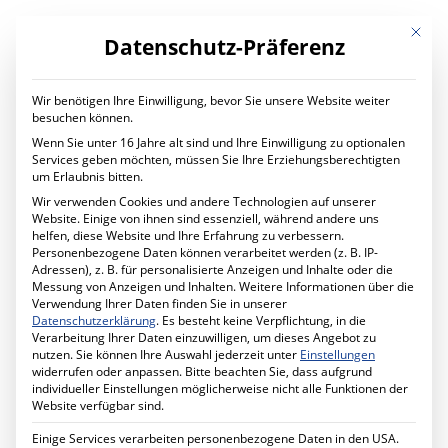
Mit die
Datenschutz-Präferenz
Wir benötigen Ihre Einwilligung, bevor Sie unsere Website weiter
LEISTUNGEN
besuchen können.
Digital Transformation
Wenn Sie unter 16 Jahre alt sind und Ihre Einwilligung zu optionalen
Digitaler Wandel im Unternehmen
Services geben möchten, müssen Sie Ihre Erziehungsberechtigten
Ihr Projekt mit uns
um Erlaubnis bitten.
IT Services
Wir verwenden Cookies und andere Technologien auf unserer
Planung und Betrieb
Website. Einige von ihnen sind essenziell, während andere uns
IT Managed Services
helfen, diese Website und Ihre Erfahrung zu verbessern.
Ihr Projekt mit uns
Personenbezogene Daten können verarbeitet werden (z. B. IP-
Cyber Security
Adressen), z. B. für personalisierte Anzeigen und Inhalte oder die
Mehr Sicherheit für Ihr Unternehmen
Messung von Anzeigen und Inhalten.
Weitere Informationen über die
Förderprogramm MID-Digitale Sicherheit
Verwendung Ihrer Daten finden Sie in unserer
Ihr Projekt mit uns
Datenschutzerklärung
.
Es besteht keine Verpflichtung, in die
Schule Digital
Verarbeitung Ihrer Daten einzuwilligen, um dieses Angebot zu
Unterricht digital gestalten
News
nutzen.
Sie können Ihre Auswahl jederzeit unter
Einstellungen
Ihr Projekt mit uns
widerrufen oder anpassen.
Bitte beachten Sie, dass aufgrund
Cabling Solutions
individueller Einstellungen möglicherweise nicht alle Funktionen der
Strukturierte Verkabelung im Gebäude
Website verfügbar sind.
Ihr Projekt mit uns
Datenschutz
Einige Services verarbeiten personenbezogene Daten in den USA.