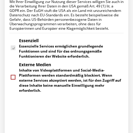
Mit Ihrer Einwilligung zur Nutzung dieser Services willigen Sie auch in
Datenschutz für Ihr Unternehmen
die Verarbeitung Ihrer Daten in den USA gemäß Art. 49 (1) lit. a
Ihr Projekt mit uns
GDPR ein. Der EuGH stuft die USA als ein Land mit unzureichendem
UNTERNEHMEN
Datenschutz nach EU-Standards ein. Es besteht beispielsweise die
Über uns
Gefahr, dass US-Behörden personenbezogene Daten in
Management
Überwachungsprogrammen verarbeiten, ohne dass für
Europäerinnen und Europäer eine Klagemöglichkeit besteht.
Ihre Ansprechpartner
Startseite
Aktuelles
News
Engagement
Es folgt eine Liste der Service-Gruppen, für die eine Einwilligung erte
Zertifizierungen
Essenziell
Herstellerpartner
Essenzielle Services ermöglichen grundlegende
Referenzen
Funktionen und sind für das ordnungsgemäße
KARRIERE
Funktionieren der Website erforderlich.
Arbeiten bei uns
Externe Medien
Stellenangebote
Inhalte von Videoplattformen und Social-Media-
ALLE ANZEIGEN
IT SERVICE DESK
NEWS
Ausbildung
Plattformen werden standardmäßig blockiert. Wenn
GEBÄUDEAUTOMATISIERUNG
NIS2
WEBINAR
KI
AKTUELLES
externe Services akzeptiert werden, ist für den Zugriff auf
COMPLIANCE
CABLING SOLUTIONS
IT SECURITY
News
diese Inhalte keine manuelle Einwilligung mehr
FÖRDERMITTEL
BACKUP
SPONSORING
Events
erforderlich.
KÜNSTLICHE INTELLIGENZ
EVOCENTA
BUSINESS
Pressemitteilungen
SECURITY
ALLGEMEINES
AKTUELLES / NEUIGKEITEN
Berichte über uns
BERICHTE ÜBER UNS
PRESSEMITTEILUNGEN
EVENTS
SERVICE
EVENTS ARCHIV
WEBCAST
DIGITAL TRANSFORMATION
Supportanfragen
IT SERVICES
SCHULE DIGITAL
CABELING SOLUTIONS
Gespräch vereinbaren
DATENSCHUTZ
Kontakt / Wegbeschreibung
Newsletter-Abo
Downloads