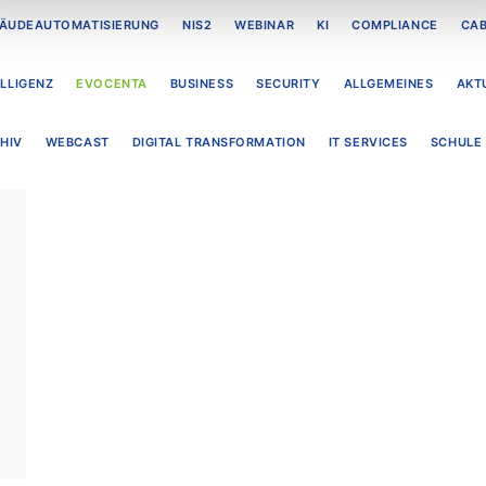
ÄUDEAUTOMATISIERUNG
NIS2
WEBINAR
KI
COMPLIANCE
CAB
ELLIGENZ
EVOCENTA
BUSINESS
SECURITY
ALLGEMEINES
AKT
HIV
WEBCAST
DIGITAL TRANSFORMATION
IT SERVICES
SCHULE 