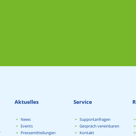
Aktuelles
Service
R
News
Supportanfragen
Events
Gespräch vereinbaren
r
Pressemitteilungen
Kontakt