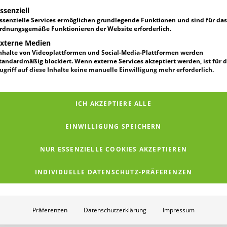
t eine Liste der Service-Gruppen, für die eine Einwilligung erteilt werden ka
ssenziell
ssenzielle Services ermöglichen grundlegende Funktionen und sind für das
rdnungsgemäße Funktionieren der Website erforderlich.
xterne Medien
nhalte von Videoplattformen und Social-Media-Plattformen werden
tandardmäßig blockiert. Wenn externe Services akzeptiert werden, ist für 
ugriff auf diese Inhalte keine manuelle Einwilligung mehr erforderlich.
ICH AKZEPTIERE ALLE
EINWILLIGUNG SPEICHERN
NUR ESSENZIELLE COOKIES AKZEPTIEREN
INDIVIDUELLE DATENSCHUTZ-PRÄFERENZEN
Präferenzen
Datenschutzerklärung
Impressum