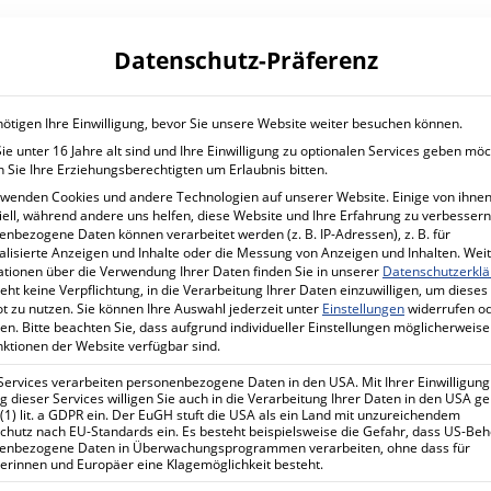
ATION
IT SERVICES
CYBER S
Datenschutz-Präferenz
Planung und Betrieb
Mehr Sic
Untern
IT Managed Services
ötigen Ihre Einwilligung, bevor Sie unsere Website weiter besuchen können.
Förderp
e unter 16 Jahre alt sind und Ihre Einwilligung zu optionalen Services geben möc
Ihr Projekt mit uns
Sicherhe
 Sie Ihre Erziehungsberechtigten um Erlaubnis bitten.
Ihr Proj
rwenden Cookies und andere Technologien auf unserer Website. Einige von ihnen
ell, während andere uns helfen, diese Website und Ihre Erfahrung zu verbessern
nbezogene Daten können verarbeitet werden (z. B. IP-Adressen), z. B. für
alisierte Anzeigen und Inhalte oder die Messung von Anzeigen und Inhalten.
Wei
ationen über die Verwendung Ihrer Daten finden Sie in unserer
Datenschutzerkl
eht keine Verpflichtung, in die Verarbeitung Ihrer Daten einzuwilligen, um dieses
t zu nutzen.
Sie können Ihre Auswahl jederzeit unter
Einstellungen
widerrufen o
en.
Bitte beachten Sie, dass aufgrund individueller Einstellungen möglicherweise
nktionen der Website verfügbar sind.
Services verarbeiten personenbezogene Daten in den USA. Mit Ihrer Einwilligung
 dieser Services willigen Sie auch in die Verarbeitung Ihrer Daten in den USA 
 (1) lit. a GDPR ein. Der EuGH stuft die USA als ein Land mit unzureichendem
chutz nach EU-Standards ein. Es besteht beispielsweise die Gefahr, dass US-Be
enbezogene Daten in Überwachungsprogrammen verarbeiten, ohne dass für
erinnen und Europäer eine Klagemöglichkeit besteht.