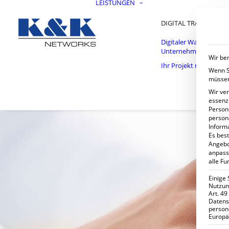
LEISTUNGEN
DIGITAL TRANSFORM
Digitaler Wandel im
Unternehmen
Wir ben
Ihr Projekt mit uns
Wenn Si
müssen
Wir ve
essenzi
Persone
person
Inform
Es best
Angebo
anpass
alle Fu
Einige 
Nutzung
Art. 49
Datens
person
Europä