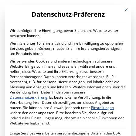
Mit die
Datenschutz-Präferenz
Wir benötigen Ihre Einwilligung, bevor Sie unsere Website weiter
LEISTUNGEN
besuchen können.
Digital Transformation
Wenn Sie unter 16 Jahre alt sind und Ihre Einwilligung zu optionalen
Digitaler Wandel im Unternehmen
Services geben möchten, müssen Sie Ihre Erziehungsberechtigten
Ihr Projekt mit uns
um Erlaubnis bitten.
IT Services
Wir verwenden Cookies und andere Technologien auf unserer
Planung und Betrieb
Website. Einige von ihnen sind essenziell, während andere uns
IT Managed Services
helfen, diese Website und Ihre Erfahrung zu verbessern.
Ihr Projekt mit uns
Personenbezogene Daten können verarbeitet werden (z. B. IP-
Cyber Security
Adressen), z. B. für personalisierte Anzeigen und Inhalte oder die
Mehr Sicherheit für Ihr Unternehmen
Messung von Anzeigen und Inhalten.
Weitere Informationen über die
Förderprogramm MID-Digitale Sicherheit
Verwendung Ihrer Daten finden Sie in unserer
Ihr Projekt mit uns
Datenschutzerklärung
.
Es besteht keine Verpflichtung, in die
Schule Digital
Verarbeitung Ihrer Daten einzuwilligen, um dieses Angebot zu
Unterricht digital gestalten
nutzen.
Sie können Ihre Auswahl jederzeit unter
Einstellungen
Ihr Projekt mit uns
widerrufen oder anpassen.
Bitte beachten Sie, dass aufgrund
Cabling Solutions
individueller Einstellungen möglicherweise nicht alle Funktionen der
Strukturierte Verkabelung im Gebäude
Website verfügbar sind.
Ihr Projekt mit uns
Datenschutz
Einige Services verarbeiten personenbezogene Daten in den USA.