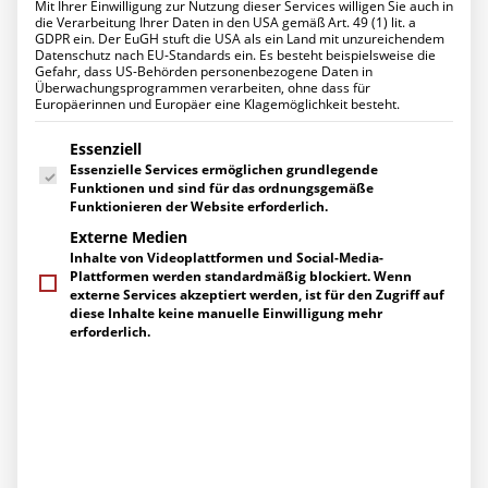
Mit Ihrer Einwilligung zur Nutzung dieser Services willigen Sie auch in
Datenschutz für Ihr Unternehmen
die Verarbeitung Ihrer Daten in den USA gemäß Art. 49 (1) lit. a
Ihr Projekt mit uns
GDPR ein. Der EuGH stuft die USA als ein Land mit unzureichendem
UNTERNEHMEN
Datenschutz nach EU-Standards ein. Es besteht beispielsweise die
Über uns
Gefahr, dass US-Behörden personenbezogene Daten in
Reminder: K&K Business-
Management
Überwachungsprogrammen verarbeiten, ohne dass für
Europäerinnen und Europäer eine Klagemöglichkeit besteht.
Ihre Ansprechpartner
Frühstück zum Thema
Engagement
Es folgt eine Liste der Service-Gruppen, für die eine Einwilligung erte
Zertifizierungen
Essenziell
Backup am 6. Juni 2024
Herstellerpartner
Essenzielle Services ermöglichen grundlegende
Referenzen
Funktionen und sind für das ordnungsgemäße
KARRIERE
31. MAI 2024
|
UNTER
SECURITY
,
BUSINESS
,
BACKUP
,
EVENTS
Funktionieren der Website erforderlich.
ARCHIV
|
VON
GUIDO WIRTZ
Arbeiten bei uns
Externe Medien
Stellenangebote
Inhalte von Videoplattformen und Social-Media-
Ausbildung
Nie war sie so wertvoll wie heute –
Plattformen werden standardmäßig blockiert. Wenn
AKTUELLES
die zuverlässige Datensicherung.
externe Services akzeptiert werden, ist für den Zugriff auf
News
diese Inhalte keine manuelle Einwilligung mehr
Events
erforderlich.
Pressemitteilungen
Die Nachrichten über schwere Cyberangriffe reißen
Berichte über uns
nicht ab. Die Erpressung hoher Lösegelder bleibt auch
SERVICE
weiterhin ein sehr gefährlicher Trend für alle
Supportanfragen
Unternehmen. Daher müssen auch k
leine und mittlere
Gespräch vereinbaren
Unternehmen (KMU) verlässliche Methoden zur
Kontakt / Wegbeschreibung
Newsletter-Abo
Datensicherung implementieren, die sie optimal gegen
Downloads
Cyberangriffe schützen. Um genau dieses Thema wird es