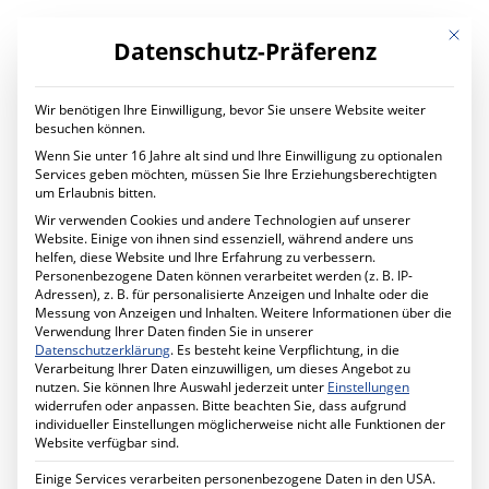
Mit die
Datenschutz-Präferenz
Wir benötigen Ihre Einwilligung, bevor Sie unsere Website weiter
LEISTUNGEN
besuchen können.
Digital Transformation
Wenn Sie unter 16 Jahre alt sind und Ihre Einwilligung zu optionalen
Digitaler Wandel im Unternehmen
Services geben möchten, müssen Sie Ihre Erziehungsberechtigten
Ihr Projekt mit uns
um Erlaubnis bitten.
IT Services
Wir verwenden Cookies und andere Technologien auf unserer
Planung und Betrieb
Website. Einige von ihnen sind essenziell, während andere uns
IT Managed Services
helfen, diese Website und Ihre Erfahrung zu verbessern.
Ihr Projekt mit uns
Month: August 2023
Personenbezogene Daten können verarbeitet werden (z. B. IP-
Cyber Security
Adressen), z. B. für personalisierte Anzeigen und Inhalte oder die
Mehr Sicherheit für Ihr Unternehmen
Messung von Anzeigen und Inhalten.
Weitere Informationen über die
Förderprogramm MID-Digitale Sicherheit
Verwendung Ihrer Daten finden Sie in unserer
Ihr Projekt mit uns
Datenschutzerklärung
.
Es besteht keine Verpflichtung, in die
Schule Digital
Verarbeitung Ihrer Daten einzuwilligen, um dieses Angebot zu
Unterricht digital gestalten
nutzen.
Sie können Ihre Auswahl jederzeit unter
Einstellungen
Ihr Projekt mit uns
widerrufen oder anpassen.
Bitte beachten Sie, dass aufgrund
Cabling Solutions
individueller Einstellungen möglicherweise nicht alle Funktionen der
Strukturierte Verkabelung im Gebäude
Website verfügbar sind.
Ihr Projekt mit uns
Datenschutz
Einige Services verarbeiten personenbezogene Daten in den USA.