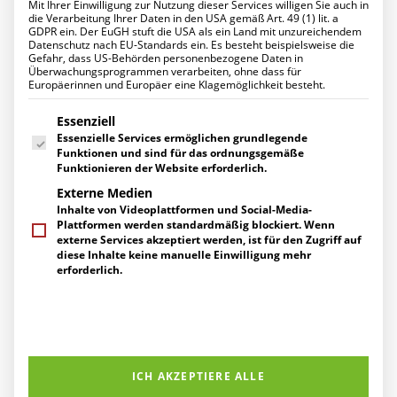
Mit Ihrer Einwilligung zur Nutzung dieser Services willigen Sie auch in
Datenschutz für Ihr Unternehmen
Startseite
2023
August
die Verarbeitung Ihrer Daten in den USA gemäß Art. 49 (1) lit. a
Ihr Projekt mit uns
GDPR ein. Der EuGH stuft die USA als ein Land mit unzureichendem
UNTERNEHMEN
Datenschutz nach EU-Standards ein. Es besteht beispielsweise die
Über uns
Gefahr, dass US-Behörden personenbezogene Daten in
Management
Überwachungsprogrammen verarbeiten, ohne dass für
Europäerinnen und Europäer eine Klagemöglichkeit besteht.
Ihre Ansprechpartner
Engagement
Es folgt eine Liste der Service-Gruppen, für die eine Einwilligung erte
Zertifizierungen
Essenziell
Herstellerpartner
Essenzielle Services ermöglichen grundlegende
Referenzen
Funktionen und sind für das ordnungsgemäße
KARRIERE
Funktionieren der Website erforderlich.
Arbeiten bei uns
Externe Medien
Stellenangebote
Inhalte von Videoplattformen und Social-Media-
Ausbildung
Plattformen werden standardmäßig blockiert. Wenn
AKTUELLES
externe Services akzeptiert werden, ist für den Zugriff auf
News
diese Inhalte keine manuelle Einwilligung mehr
Events
erforderlich.
Pressemitteilungen
Berichte über uns
Fragen an den
SERVICE
Supportanfragen
Bundeskanzler
Gespräch vereinbaren
Kontakt / Wegbeschreibung
Newsletter-Abo
ICH AKZEPTIERE ALLE
Bundeskanzler Olaf Scholz sprach anlässlich des
Downloads
Unternehmertags Nordrhein-Westfalen am…