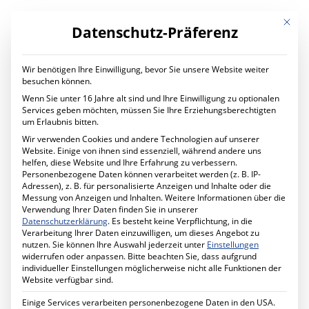
Mit die
Datenschutz-Präferenz
Wir benötigen Ihre Einwilligung, bevor Sie unsere Website weiter
LEISTUNGEN
besuchen können.
Digital Transformation
Wenn Sie unter 16 Jahre alt sind und Ihre Einwilligung zu optionalen
Digitaler Wandel im Unternehmen
Services geben möchten, müssen Sie Ihre Erziehungsberechtigten
Ihr Projekt mit uns
um Erlaubnis bitten.
IT Services
Wir verwenden Cookies und andere Technologien auf unserer
Planung und Betrieb
Website. Einige von ihnen sind essenziell, während andere uns
IT Managed Services
helfen, diese Website und Ihre Erfahrung zu verbessern.
Ihr Projekt mit uns
WLAN
Personenbezogene Daten können verarbeitet werden (z. B. IP-
Cyber Security
Adressen), z. B. für personalisierte Anzeigen und Inhalte oder die
Mehr Sicherheit für Ihr Unternehmen
Messung von Anzeigen und Inhalten.
Weitere Informationen über die
Förderprogramm MID-Digitale Sicherheit
Verwendung Ihrer Daten finden Sie in unserer
Ihr Projekt mit uns
Datenschutzerklärung
.
Es besteht keine Verpflichtung, in die
Schule Digital
Verarbeitung Ihrer Daten einzuwilligen, um dieses Angebot zu
Unterricht digital gestalten
nutzen.
Sie können Ihre Auswahl jederzeit unter
Einstellungen
Ihr Projekt mit uns
widerrufen oder anpassen.
Bitte beachten Sie, dass aufgrund
Cabling Solutions
individueller Einstellungen möglicherweise nicht alle Funktionen der
Strukturierte Verkabelung im Gebäude
Website verfügbar sind.
Ihr Projekt mit uns
Datenschutz
Einige Services verarbeiten personenbezogene Daten in den USA.