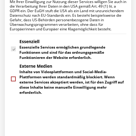
Mit Ihrer Einwilligung zur Nutzung dieser Services willigen Sie auch in
Datenschutz für Ihr Unternehmen
Startseite
Posts Tagged "WLAN"
die Verarbeitung Ihrer Daten in den USA gemäß Art. 49 (1) lit. a
Ihr Projekt mit uns
GDPR ein. Der EuGH stuft die USA als ein Land mit unzureichendem
UNTERNEHMEN
Datenschutz nach EU-Standards ein. Es besteht beispielsweise die
Über uns
Gefahr, dass US-Behörden personenbezogene Daten in
Management
Überwachungsprogrammen verarbeiten, ohne dass für
Europäerinnen und Europäer eine Klagemöglichkeit besteht.
Ihre Ansprechpartner
Engagement
Es folgt eine Liste der Service-Gruppen, für die eine Einwilligung erte
Zertifizierungen
Essenziell
Herstellerpartner
Essenzielle Services ermöglichen grundlegende
Referenzen
Funktionen und sind für das ordnungsgemäße
KARRIERE
Funktionieren der Website erforderlich.
Arbeiten bei uns
Externe Medien
Stellenangebote
Inhalte von Videoplattformen und Social-Media-
Ausbildung
Plattformen werden standardmäßig blockiert. Wenn
AKTUELLES
externe Services akzeptiert werden, ist für den Zugriff auf
News
diese Inhalte keine manuelle Einwilligung mehr
Events
erforderlich.
Pressemitteilungen
Berichte über uns
SERVICE
Supportanfragen
Gespräch vereinbaren
Kontakt / Wegbeschreibung
Newsletter-Abo
Downloads