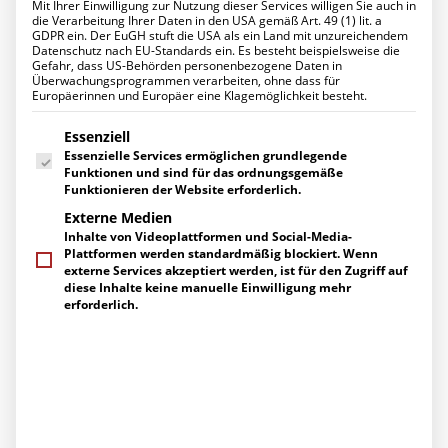
Mit Ihrer Einwilligung zur Nutzung dieser Services willigen Sie auch in
Datenschutz für Ihr Unternehmen
Startseite
die Verarbeitung Ihrer Daten in den USA gemäß Art. 49 (1) lit. a
Ihr Projekt mit uns
Posts Tagged "Spionage / Sabotage / Cyberangriffe"
GDPR ein. Der EuGH stuft die USA als ein Land mit unzureichendem
UNTERNEHMEN
Datenschutz nach EU-Standards ein. Es besteht beispielsweise die
Über uns
Gefahr, dass US-Behörden personenbezogene Daten in
Management
Überwachungsprogrammen verarbeiten, ohne dass für
Europäerinnen und Europäer eine Klagemöglichkeit besteht.
Ihre Ansprechpartner
Engagement
Es folgt eine Liste der Service-Gruppen, für die eine Einwilligung erte
Zertifizierungen
Essenziell
Herstellerpartner
Essenzielle Services ermöglichen grundlegende
Referenzen
Funktionen und sind für das ordnungsgemäße
KARRIERE
Funktionieren der Website erforderlich.
Arbeiten bei uns
Externe Medien
Stellenangebote
Inhalte von Videoplattformen und Social-Media-
Ausbildung
Plattformen werden standardmäßig blockiert. Wenn
AKTUELLES
externe Services akzeptiert werden, ist für den Zugriff auf
News
diese Inhalte keine manuelle Einwilligung mehr
Events
erforderlich.
Pressemitteilungen
Berichte über uns
SERVICE
Supportanfragen
Gespräch vereinbaren
Kontakt / Wegbeschreibung
Newsletter-Abo
Downloads