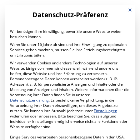
Mit die
Datenschutz-Präferenz
Wir benötigen Ihre Einwilligung, bevor Sie unsere Website weiter
LEISTUNGEN
besuchen können.
Digital Transformation
Wenn Sie unter 16 Jahre alt sind und Ihre Einwilligung zu optionalen
Digitaler Wandel im Unternehmen
Services geben möchten, müssen Sie Ihre Erziehungsberechtigten
Ihr Projekt mit uns
um Erlaubnis bitten.
IT Services
Wir verwenden Cookies und andere Technologien auf unserer
Planung und Betrieb
Website. Einige von ihnen sind essenziell, während andere uns
IT Managed Services
Spionage / Sabotage /
helfen, diese Website und Ihre Erfahrung zu verbessern.
Ihr Projekt mit uns
Personenbezogene Daten können verarbeitet werden (z. B. IP-
Cyber Security
Cyberangriffe
Adressen), z. B. für personalisierte Anzeigen und Inhalte oder die
Mehr Sicherheit für Ihr Unternehmen
Messung von Anzeigen und Inhalten.
Weitere Informationen über die
Förderprogramm MID-Digitale Sicherheit
Verwendung Ihrer Daten finden Sie in unserer
Ihr Projekt mit uns
Datenschutzerklärung
.
Es besteht keine Verpflichtung, in die
Schule Digital
Verarbeitung Ihrer Daten einzuwilligen, um dieses Angebot zu
Unterricht digital gestalten
nutzen.
Sie können Ihre Auswahl jederzeit unter
Einstellungen
Ihr Projekt mit uns
widerrufen oder anpassen.
Bitte beachten Sie, dass aufgrund
Cabling Solutions
individueller Einstellungen möglicherweise nicht alle Funktionen der
Strukturierte Verkabelung im Gebäude
Website verfügbar sind.
Ihr Projekt mit uns
Datenschutz
Einige Services verarbeiten personenbezogene Daten in den USA.