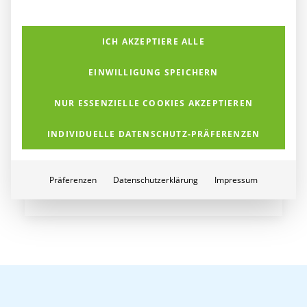
K&K-VIP Event „IT-
Security“ am 27. März
ICH AKZEPTIERE ALLE
2025 erneut ein voller
EINWILLIGUNG SPEICHERN
Erfolg
NUR ESSENZIELLE COOKIES AKZEPTIEREN
Rund 70 Geschäftsführerinnen und
Geschäftsführer von Unternehmen,
INDIVIDUELLE DATENSCHUTZ-PRÄFERENZEN
Verantwortliche…
Präferenzen
Datenschutzerklärung
Impressum
von K&K Networks