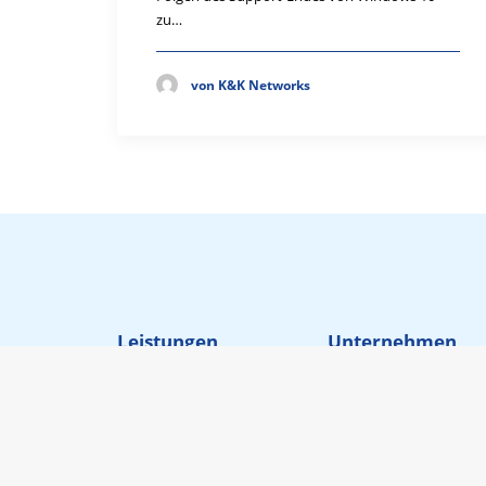
zu…
von K&K Networks
Leistungen
Unternehmen
Dig. Transformation
Über uns
IT Services
Management
Cyber Security
Ihre Ansprechpartne
Schule Digital
Karriere