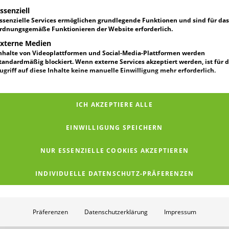
t eine Liste der Service-Gruppen, für die eine Einwilligung erteilt werden ka
Migration
ssenziell
ssenzielle Services ermöglichen grundlegende Funktionen und sind für das
rdnungsgemäße Funktionieren der Website erforderlich.
xterne Medien
nhalte von Videoplattformen und Social-Media-Plattformen werden
tandardmäßig blockiert. Wenn externe Services akzeptiert werden, ist für 
ugriff auf diese Inhalte keine manuelle Einwilligung mehr erforderlich.
ICH AKZEPTIERE ALLE
EINWILLIGUNG SPEICHERN
NUR ESSENZIELLE COOKIES AKZEPTIEREN
INDIVIDUELLE DATENSCHUTZ-PRÄFERENZEN
Präferenzen
Datenschutzerklärung
Impressum