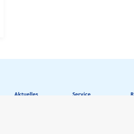
Aktuelles
Service
R
News
Supportanfragen
Events
Gespräch vereinbaren
r
Pressemitteilungen
Kontakt
Berichte über uns
Newsletter-Abo