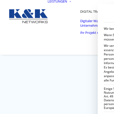
LEISTUNGEN
DIGITAL TRANSFORM
Digitaler Wandel im
Unternehmen
Wir ben
Ihr Projekt mit uns
Wenn Si
müssen
Wir ve
essenzi
Persone
person
Inform
Es best
Angebo
anpass
alle Fu
Einige 
Nutzung
Art. 49
Datens
person
Europä