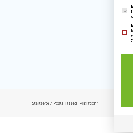
Es folg
E
E
o
E
I
s
Z
Startseite
Posts Tagged "Migration"