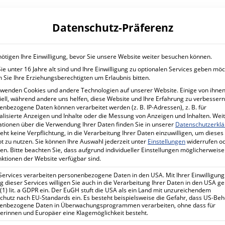
ATION
IT SERVICES
CYBER S
Datenschutz-Präferenz
Planung und Betrieb
Mehr Sic
Untern
IT Managed Services
ötigen Ihre Einwilligung, bevor Sie unsere Website weiter besuchen können.
Förderp
e unter 16 Jahre alt sind und Ihre Einwilligung zu optionalen Services geben möc
Ihr Projekt mit uns
Sicherhe
 Sie Ihre Erziehungsberechtigten um Erlaubnis bitten.
Ihr Proj
rwenden Cookies und andere Technologien auf unserer Website. Einige von ihnen
ell, während andere uns helfen, diese Website und Ihre Erfahrung zu verbessern
nbezogene Daten können verarbeitet werden (z. B. IP-Adressen), z. B. für
alisierte Anzeigen und Inhalte oder die Messung von Anzeigen und Inhalten.
Wei
ationen über die Verwendung Ihrer Daten finden Sie in unserer
Datenschutzerkl
eht keine Verpflichtung, in die Verarbeitung Ihrer Daten einzuwilligen, um dieses
t zu nutzen.
Sie können Ihre Auswahl jederzeit unter
Einstellungen
widerrufen o
en.
Bitte beachten Sie, dass aufgrund individueller Einstellungen möglicherweise
nktionen der Website verfügbar sind.
Services verarbeiten personenbezogene Daten in den USA. Mit Ihrer Einwilligung
 dieser Services willigen Sie auch in die Verarbeitung Ihrer Daten in den USA 
 (1) lit. a GDPR ein. Der EuGH stuft die USA als ein Land mit unzureichendem
chutz nach EU-Standards ein. Es besteht beispielsweise die Gefahr, dass US-Be
enbezogene Daten in Überwachungsprogrammen verarbeiten, ohne dass für
erinnen und Europäer eine Klagemöglichkeit besteht.