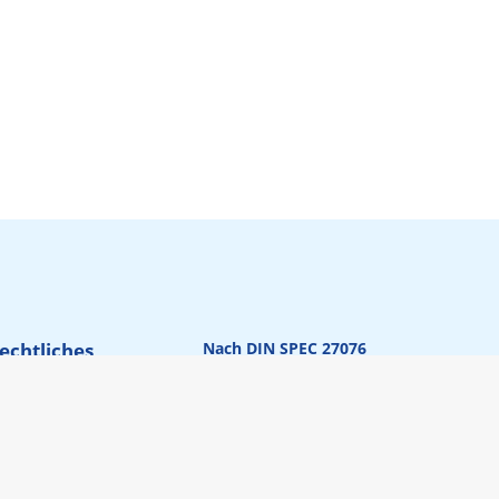
echtliches
Nach DIN SPEC 27076
qualifizierter IT-
Dienstleister
AGB
Datenschutz
Impressum
Cookie-Einstellungen