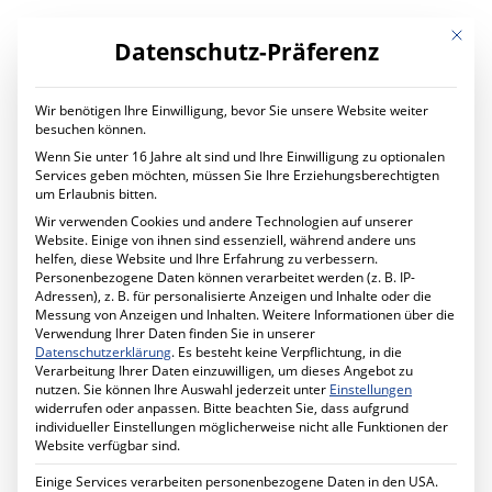
Mit die
Datenschutz-Präferenz
Wir benötigen Ihre Einwilligung, bevor Sie unsere Website weiter
LEISTUNGEN
besuchen können.
Digital Transformation
Wenn Sie unter 16 Jahre alt sind und Ihre Einwilligung zu optionalen
Digitaler Wandel im Unternehmen
Services geben möchten, müssen Sie Ihre Erziehungsberechtigten
Ihr Projekt mit uns
um Erlaubnis bitten.
IT Services
Wir verwenden Cookies und andere Technologien auf unserer
Planung und Betrieb
Website. Einige von ihnen sind essenziell, während andere uns
IT Managed Services
helfen, diese Website und Ihre Erfahrung zu verbessern.
Ihr Projekt mit uns
Month: November 2018
Personenbezogene Daten können verarbeitet werden (z. B. IP-
Cyber Security
Adressen), z. B. für personalisierte Anzeigen und Inhalte oder die
Mehr Sicherheit für Ihr Unternehmen
Messung von Anzeigen und Inhalten.
Weitere Informationen über die
Förderprogramm MID-Digitale Sicherheit
Verwendung Ihrer Daten finden Sie in unserer
Ihr Projekt mit uns
Datenschutzerklärung
.
Es besteht keine Verpflichtung, in die
Schule Digital
Verarbeitung Ihrer Daten einzuwilligen, um dieses Angebot zu
Unterricht digital gestalten
nutzen.
Sie können Ihre Auswahl jederzeit unter
Einstellungen
Ihr Projekt mit uns
widerrufen oder anpassen.
Bitte beachten Sie, dass aufgrund
Cabling Solutions
individueller Einstellungen möglicherweise nicht alle Funktionen der
Strukturierte Verkabelung im Gebäude
Website verfügbar sind.
Ihr Projekt mit uns
Datenschutz
Einige Services verarbeiten personenbezogene Daten in den USA.