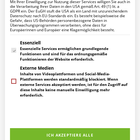
Mit Ihrer Einwilligung zur Nutzung dieser Services willigen Sie auch in
Datenschutz für Ihr Unternehmen
Startseite
2018
November
die Verarbeitung Ihrer Daten in den USA gemäß Art. 49 (1) lit. a
Ihr Projekt mit uns
GDPR ein. Der EuGH stuft die USA als ein Land mit unzureichendem
UNTERNEHMEN
Datenschutz nach EU-Standards ein. Es besteht beispielsweise die
Über uns
Gefahr, dass US-Behörden personenbezogene Daten in
Management
Überwachungsprogrammen verarbeiten, ohne dass für
Europäerinnen und Europäer eine Klagemöglichkeit besteht.
Ihre Ansprechpartner
Engagement
Es folgt eine Liste der Service-Gruppen, für die eine Einwilligung erte
Zertifizierungen
Essenziell
Herstellerpartner
Essenzielle Services ermöglichen grundlegende
Referenzen
Funktionen und sind für das ordnungsgemäße
KARRIERE
Funktionieren der Website erforderlich.
Arbeiten bei uns
Externe Medien
Stellenangebote
Inhalte von Videoplattformen und Social-Media-
Ausbildung
Plattformen werden standardmäßig blockiert. Wenn
AKTUELLES
externe Services akzeptiert werden, ist für den Zugriff auf
News
diese Inhalte keine manuelle Einwilligung mehr
Events
erforderlich.
Pressemitteilungen
Berichte über uns
SERVICE
Event "New Work - Der
Supportanfragen
Gespräch vereinbaren
Attraktive Arbeitsgeber"
Kontakt / Wegbeschreibung
Newsletter-Abo
ICH AKZEPTIERE ALLE
Downloads
Arbeiten in ortsunabhängigen Teams, von zu