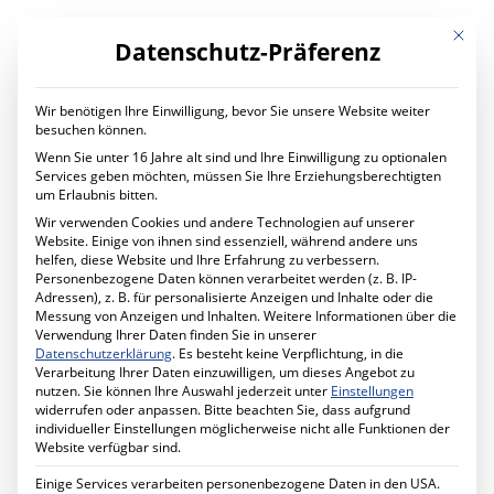
Mit die
Datenschutz-Präferenz
Wir benötigen Ihre Einwilligung, bevor Sie unsere Website weiter
LEISTUNGEN
besuchen können.
Digital Transformation
Wenn Sie unter 16 Jahre alt sind und Ihre Einwilligung zu optionalen
Digitaler Wandel im Unternehmen
Services geben möchten, müssen Sie Ihre Erziehungsberechtigten
Ihr Projekt mit uns
um Erlaubnis bitten.
IT Services
Wir verwenden Cookies und andere Technologien auf unserer
Planung und Betrieb
Website. Einige von ihnen sind essenziell, während andere uns
IT Managed Services
helfen, diese Website und Ihre Erfahrung zu verbessern.
Ihr Projekt mit uns
Personenbezogene Daten können verarbeitet werden (z. B. IP-
Cyber Security
Adressen), z. B. für personalisierte Anzeigen und Inhalte oder die
Mehr Sicherheit für Ihr Unternehmen
Messung von Anzeigen und Inhalten.
Weitere Informationen über die
Förderprogramm MID-Digitale Sicherheit
Verwendung Ihrer Daten finden Sie in unserer
Ihr Projekt mit uns
Datenschutzerklärung
.
Es besteht keine Verpflichtung, in die
Schule Digital
Verarbeitung Ihrer Daten einzuwilligen, um dieses Angebot zu
Unterricht digital gestalten
nutzen.
Sie können Ihre Auswahl jederzeit unter
Einstellungen
Ihr Projekt mit uns
widerrufen oder anpassen.
Bitte beachten Sie, dass aufgrund
Cabling Solutions
individueller Einstellungen möglicherweise nicht alle Funktionen der
Strukturierte Verkabelung im Gebäude
Website verfügbar sind.
Ihr Projekt mit uns
Datenschutz
Einige Services verarbeiten personenbezogene Daten in den USA.