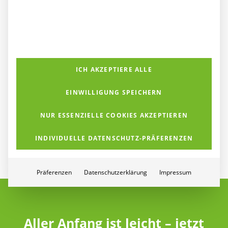
Netzwerk-Infrastruktur
PC-Arbeitsplätze
Kommunikation
Backup
IT-Security
Machen Sie Ihre IT jetzt fit für die Zukunft – mit dem „Fit for
ICH AKZEPTIERE ALLE
Future Check“ der K&K Networks.
EINWILLIGUNG SPEICHERN
NUR ESSENZIELLE COOKIES AKZEPTIEREN
INDIVIDUELLE DATENSCHUTZ-PRÄFERENZEN
Präferenzen
Datenschutzerklärung
Impressum
Aller Anfang ist leicht – jetzt