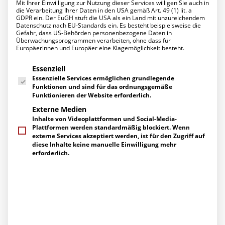
Mit Ihrer Einwilligung zur Nutzung dieser Services willigen Sie auch in
Datenschutz für Ihr Unternehmen
die Verarbeitung Ihrer Daten in den USA gemäß Art. 49 (1) lit. a
Ihr Projekt mit uns
GDPR ein. Der EuGH stuft die USA als ein Land mit unzureichendem
UNTERNEHMEN
Datenschutz nach EU-Standards ein. Es besteht beispielsweise die
Über uns
Gefahr, dass US-Behörden personenbezogene Daten in
Der K&K „Fit for Future
Management
Überwachungsprogrammen verarbeiten, ohne dass für
Europäerinnen und Europäer eine Klagemöglichkeit besteht.
Ihre Ansprechpartner
Check“
Engagement
Es folgt eine Liste der Service-Gruppen, für die eine Einwilligung erte
Zertifizierungen
Essenziell
Herstellerpartner
Essenzielle Services ermöglichen grundlegende
21. MÄRZ 2016
|
UNTER
IT SERVICES
|
VON
K&K NETWORKS
Referenzen
Funktionen und sind für das ordnungsgemäße
KARRIERE
Funktionieren der Website erforderlich.
Arbeitsprozesse in Unternehmen ändern sich stetig. In der IT
Arbeiten bei uns
Externe Medien
Stellenangebote
machen Schlagworte wie Cloud, UCC, IP-Telefonie,
Inhalte von Videoplattformen und Social-Media-
Ausbildung
Digitalisierung oder Industrie 4.0 die Runde. Daraus ergeben
Plattformen werden standardmäßig blockiert. Wenn
AKTUELLES
sich für Sie zwei Fragen:
externe Services akzeptiert werden, ist für den Zugriff auf
News
diese Inhalte keine manuelle Einwilligung mehr
Events
erforderlich.
1.
Welchen konkreten Nutzen können diese Themen für unser
Pressemitteilungen
Berichte über uns
Unternehmen bringen?
SERVICE
Supportanfragen
2.
Welche technischen Voraussetzungen müssen unsere IT-
Gespräch vereinbaren
Systeme erfüllen, um diese neuen Themen überhaupt
Kontakt / Wegbeschreibung
leistungsfähig abbilden zu können?
Newsletter-Abo
Downloads