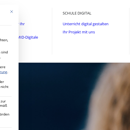
Mit diesem Button wird der Dialog geschlossen. Seine Funktionalität ist ide
ECURITY
SCHULE DIGITAL
herheit für Ihr
Unterricht digital gestalten
ehmen
Ihr Projekt mit uns
rogramm MID-Digitale
hten,
it
ekt mit uns
 sind
.
tere
ärung
.
der
 nicht
 zur
gemäß
hörden