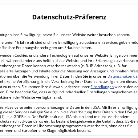
ATION
IT SERVICES
CYBER S
Datenschutz-Präferenz
Planung und Betrieb
Mehr Sic
Untern
IT Managed Services
ötigen Ihre Einwilligung, bevor Sie unsere Website weiter besuchen können.
Förderp
e unter 16 Jahre alt sind und Ihre Einwilligung zu optionalen Services geben möc
Ihr Projekt mit uns
Sicherhe
 Sie Ihre Erziehungsberechtigten um Erlaubnis bitten.
Ihr Proj
rwenden Cookies und andere Technologien auf unserer Website. Einige von ihnen
ell, während andere uns helfen, diese Website und Ihre Erfahrung zu verbessern
nbezogene Daten können verarbeitet werden (z. B. IP-Adressen), z. B. für
alisierte Anzeigen und Inhalte oder die Messung von Anzeigen und Inhalten.
Wei
ationen über die Verwendung Ihrer Daten finden Sie in unserer
Datenschutzerkl
eht keine Verpflichtung, in die Verarbeitung Ihrer Daten einzuwilligen, um dieses
t zu nutzen.
Sie können Ihre Auswahl jederzeit unter
Einstellungen
widerrufen o
en.
Bitte beachten Sie, dass aufgrund individueller Einstellungen möglicherweise
nktionen der Website verfügbar sind.
Services verarbeiten personenbezogene Daten in den USA. Mit Ihrer Einwilligung
 dieser Services willigen Sie auch in die Verarbeitung Ihrer Daten in den USA 
 (1) lit. a GDPR ein. Der EuGH stuft die USA als ein Land mit unzureichendem
chutz nach EU-Standards ein. Es besteht beispielsweise die Gefahr, dass US-Be
enbezogene Daten in Überwachungsprogrammen verarbeiten, ohne dass für
erinnen und Europäer eine Klagemöglichkeit besteht.