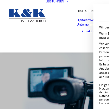
LEISTUNGEN
DIGITAL TRANSFORM
Digitaler Wandel im
Unternehmen
Wir ben
Ihr Projekt mit uns
Wenn Si
müssen
Wir ve
essenzi
Persone
person
Inform
Es best
Angebo
anpass
alle Fu
Einige 
Nutzung
Art. 49
Datens
person
Europä