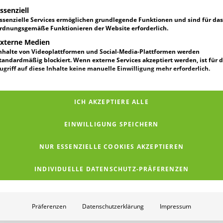
Pres
t eine Liste der Service-Gruppen, für die eine Einwilligung erteilt werden ka
ssenziell
ssenzielle Services ermöglichen grundlegende Funktionen und sind für das
rdnungsgemäße Funktionieren der Website erforderlich.
xterne Medien
nhalte von Videoplattformen und Social-Media-Plattformen werden
tandardmäßig blockiert. Wenn externe Services akzeptiert werden, ist für 
ugriff auf diese Inhalte keine manuelle Einwilligung mehr erforderlich.
ICH AKZEPTIERE ALLE
EINWILLIGUNG SPEICHERN
NUR ESSENZIELLE COOKIES AKZEPTIEREN
INDIVIDUELLE DATENSCHUTZ-PRÄFERENZEN
K&K Pressemitteilungen
Präferenzen
Datenschutzerklärung
Impressum