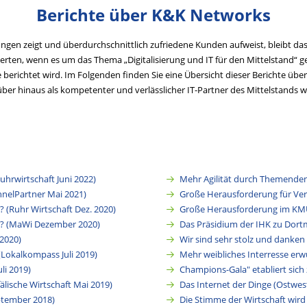
Berichte über K&K Networks
en zeigt und überdurchschnittlich zufriedene Kunden aufweist, bleibt das
Experten, wenn es um das Thema „Digitalisierung und IT für den Mittelstand
 berichtet wird. Im Folgenden finden Sie eine Übersicht dieser Berichte übe
ber hinaus als kompetenter und verlässlicher IT-Partner des Mittelstand
uhrwirtschaft Juni 2022)
Mehr Agilität durch Themende
nnelPartner Mai 2021)
Große Herausforderung für Ver
? (Ruhr Wirtschaft Dez. 2020)
Große Herausforderung im KMU
nn? (MaWi Dezember 2020)
Das Präsidium der IHK zu Dortm
 2020)
Wir sind sehr stolz und danken
(Lokalkompass Juli 2019)
Mehr weibliches Interresse erw
li 2019)
Champions-Gala" etabliert sich 
fälische Wirtschaft Mai 2019)
Das Internet der Dinge (Ostwest
ptember 2018)
Die Stimme der Wirtschaft wird