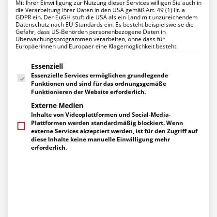
Mit Ihrer Einwilligung zur Nutzung dieser Services willigen Sie auch in
Datenschutz für Ihr Unternehmen
die Verarbeitung Ihrer Daten in den USA gemäß Art. 49 (1) lit. a
Ihr Projekt mit uns
GDPR ein. Der EuGH stuft die USA als ein Land mit unzureichendem
UNTERNEHMEN
Datenschutz nach EU-Standards ein. Es besteht beispielsweise die
Über uns
Gefahr, dass US-Behörden personenbezogene Daten in
Management
Überwachungsprogrammen verarbeiten, ohne dass für
Europäerinnen und Europäer eine Klagemöglichkeit besteht.
Ihre Ansprechpartner
Startseite
Aktuelles
News
Page 3
Engagement
Es folgt eine Liste der Service-Gruppen, für die eine Einwilligung erte
Zertifizierungen
Essenziell
Herstellerpartner
Essenzielle Services ermöglichen grundlegende
Referenzen
Funktionen und sind für das ordnungsgemäße
KARRIERE
Funktionieren der Website erforderlich.
Arbeiten bei uns
Externe Medien
Stellenangebote
Inhalte von Videoplattformen und Social-Media-
ALLE ANZEIGEN
IT SERVICE DESK
NEWS
Ausbildung
Plattformen werden standardmäßig blockiert. Wenn
GEBÄUDEAUTOMATISIERUNG
NIS2
WEBINAR
KI
AKTUELLES
externe Services akzeptiert werden, ist für den Zugriff auf
COMPLIANCE
CABLING SOLUTIONS
IT SECURITY
News
diese Inhalte keine manuelle Einwilligung mehr
FÖRDERMITTEL
BACKUP
SPONSORING
Events
erforderlich.
KÜNSTLICHE INTELLIGENZ
EVOCENTA
BUSINESS
Pressemitteilungen
SECURITY
ALLGEMEINES
AKTUELLES / NEUIGKEITEN
Berichte über uns
BERICHTE ÜBER UNS
PRESSEMITTEILUNGEN
EVENTS
SERVICE
EVENTS ARCHIV
WEBCAST
DIGITAL TRANSFORMATION
Supportanfragen
IT SERVICES
SCHULE DIGITAL
CABELING SOLUTIONS
Gespräch vereinbaren
DATENSCHUTZ
Kontakt / Wegbeschreibung
Newsletter-Abo
Downloads