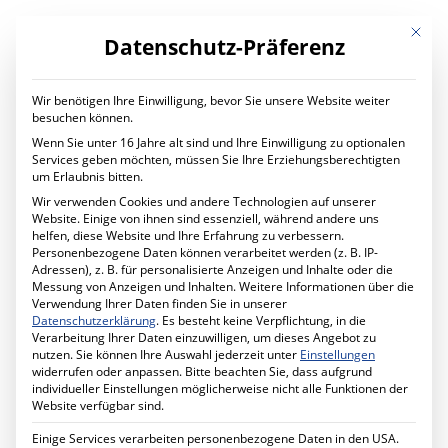
Mit die
Datenschutz-Präferenz
Wir benötigen Ihre Einwilligung, bevor Sie unsere Website weiter
LEISTUNGEN
besuchen können.
Digital Transformation
Wenn Sie unter 16 Jahre alt sind und Ihre Einwilligung zu optionalen
Digitaler Wandel im Unternehmen
Services geben möchten, müssen Sie Ihre Erziehungsberechtigten
Ihr Projekt mit uns
um Erlaubnis bitten.
IT Services
Wir verwenden Cookies und andere Technologien auf unserer
Planung und Betrieb
Website. Einige von ihnen sind essenziell, während andere uns
IT Managed Services
helfen, diese Website und Ihre Erfahrung zu verbessern.
Ihr Projekt mit uns
Personenbezogene Daten können verarbeitet werden (z. B. IP-
Cyber Security
Adressen), z. B. für personalisierte Anzeigen und Inhalte oder die
Mehr Sicherheit für Ihr Unternehmen
Messung von Anzeigen und Inhalten.
Weitere Informationen über die
Förderprogramm MID-Digitale Sicherheit
Verwendung Ihrer Daten finden Sie in unserer
Ihr Projekt mit uns
Datenschutzerklärung
.
Es besteht keine Verpflichtung, in die
Schule Digital
Verarbeitung Ihrer Daten einzuwilligen, um dieses Angebot zu
Unterricht digital gestalten
News
nutzen.
Sie können Ihre Auswahl jederzeit unter
Einstellungen
Ihr Projekt mit uns
widerrufen oder anpassen.
Bitte beachten Sie, dass aufgrund
Cabling Solutions
individueller Einstellungen möglicherweise nicht alle Funktionen der
Strukturierte Verkabelung im Gebäude
Website verfügbar sind.
Ihr Projekt mit uns
Datenschutz
Einige Services verarbeiten personenbezogene Daten in den USA.